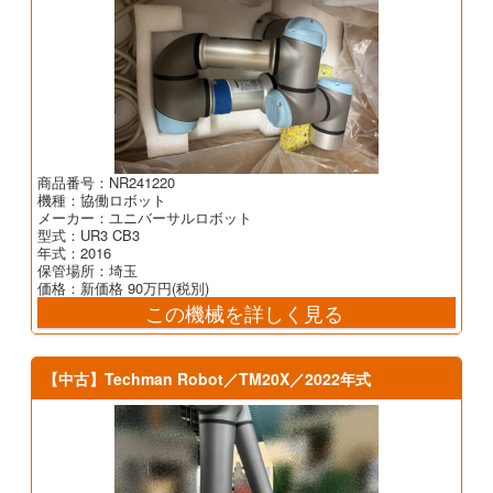
商品番号：NR241220
機種：協働ロボット
メーカー：ユニバーサルロボット
型式：UR3 CB3
年式：2016
保管場所：埼玉
価格：新価格 90万円(税別)
この機械を詳しく見る
【中古】Techman Robot／TM20X／2022年式