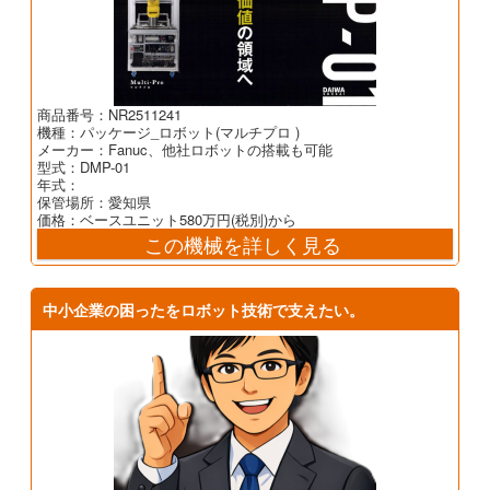
商品番号：NR2511241
機種：パッケージ_ロボット(マルチプロ )
メーカー：Fanuc、他社ロボットの搭載も可能
型式：DMP-01
年式：
保管場所：愛知県
価格：ベースユニット580万円(税別)から
この機械を詳しく見る
中小企業の困ったをロボット技術で支えたい。