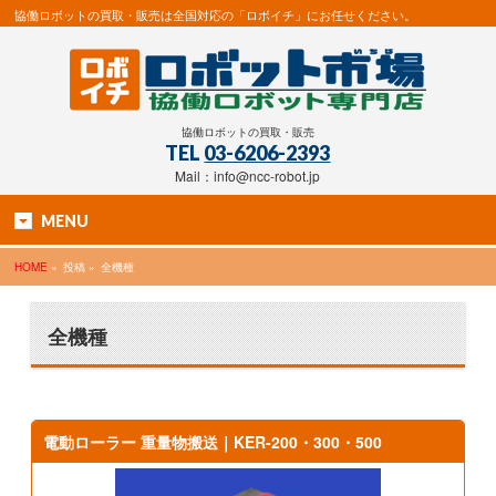
協働ロボットの買取・販売は全国対応の「ロボイチ」にお任せください。
協働ロボットの買取・販売
TEL
03-6206-2393
Mail：info@ncc-robot.jp
MENU
HOME
»
投稿 »
全機種
全機種
電動ローラー 重量物搬送｜KER-200・300・500