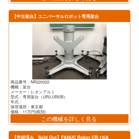
【中古架台】ユニバーサルロボット専用架台
商品番号：NR220322
機種：架台
メーカー：レオンアルミ
型式：専用架台（UR3,UR5用）
年式：
保管場所：東京都
価格：11万円(税別)
この機械を詳しく見る
【売却済み Sold Out】FANUC Robot CR-15iA