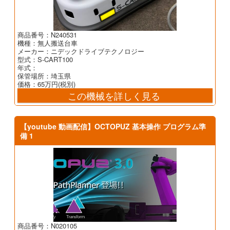
商品番号：N240531
機種：無人搬送台車
メーカー：ニデックドライブテクノロジー
型式：S-CART100
年式：
保管場所：埼玉県
価格：65万円(税別)
この機械を詳しく見る
【youtube 動画配信】OCTOPUZ 基本操作 プログラム準
備 1
商品番号：N020105