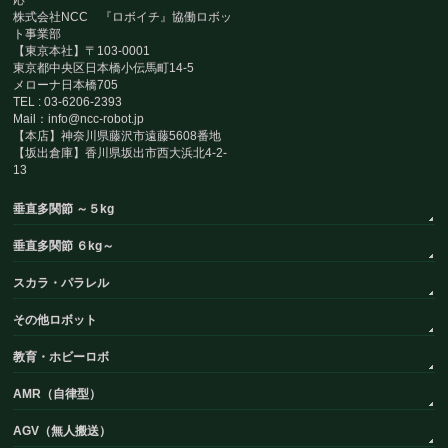
株式会社NCC 『ロボイチ』協働ロボッ
ト事業部
【東京本社】〒103-0001
東京都中央区日本橋小伝馬町14-5
メローナ日本橋705
TEL : 03-6206-2393
Mail：info@ncc-robot.jp
【本店】神奈川県藤沢市遠藤5608番地
【坂出倉庫】香川県坂出市西大浜北4-2-
13
垂直多関節 ～５kg
垂直多関節 ６kg～
スカラ・パラレル
その他ロボット
教育・ホビーロボ
AMR（自律型）
AGV（無人搬送）