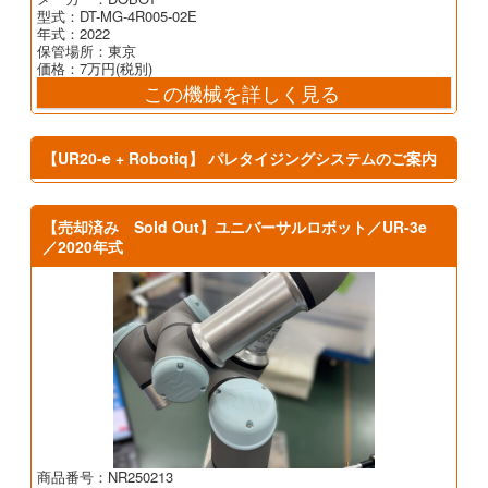
型式：DT-MG-4R005-02E
年式：2022
保管場所：東京
価格：7万円(税別)
この機械を詳しく見る
【UR20-e + Robotiq】 パレタイジングシステムのご案内
【売却済み Sold Out】ユニバーサルロボット／UR-3e
／2020年式
商品番号：NR250213