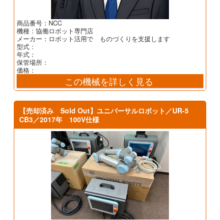
商品番号：NCC
機種：協働ロボット専門店
メーカー：ロボット活用で ものづくりを支援します
型式：
年式：
保管場所：
価格：
この機械を詳しく見る
【売却済み Sold Out】ユニバーサルロボット／UR-5
CB3／2017年 100V仕様