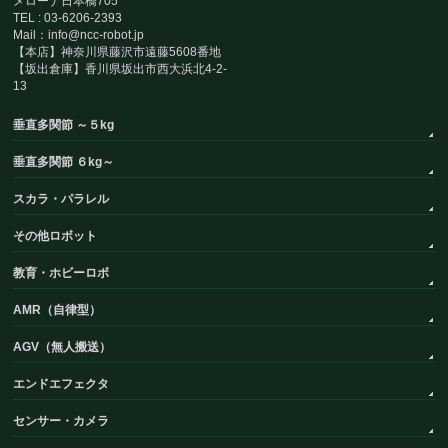
メローナ日本橋705
TEL : 03-6206-2393
Mail：info@ncc-robot.jp
【本店】神奈川県藤沢市遠藤5608番地
【坂出倉庫】香川県坂出市西大浜北4-2-
13
垂直多関節 ～５kg
垂直多関節 ６kg～
スカラ・パラレル
その他ロボット
教育・ホビーロボ
AMR（自律型）
AGV（無人搬送）
エンドエフェクタ
センサー・カメラ