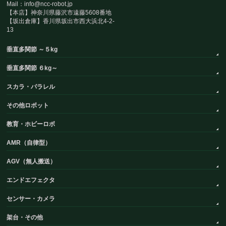
Mail：info@ncc-robot.jp
【本店】神奈川県藤沢市遠藤5608番地
【坂出倉庫】香川県坂出市西大浜北4-2-
13
垂直多関節 ～５kg
垂直多関節 ６kg～
スカラ・パラレル
その他ロボット
教育・ホビーロボ
AMR（自律型）
AGV（無人搬送）
エンドエフェクタ
センサー・カメラ
架台・その他