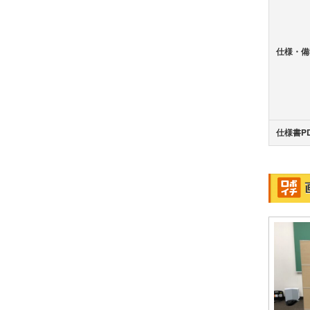
仕様・備
仕様書P