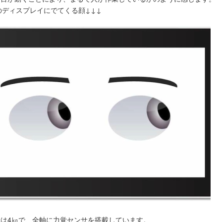
erのディスプレイにでてくる顔↓↓↓
量は4㎏で、全軸に力覚センサを搭載しています。