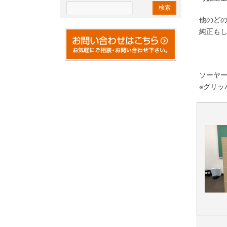
他のど
純正も
ソーヤ
※グリッ