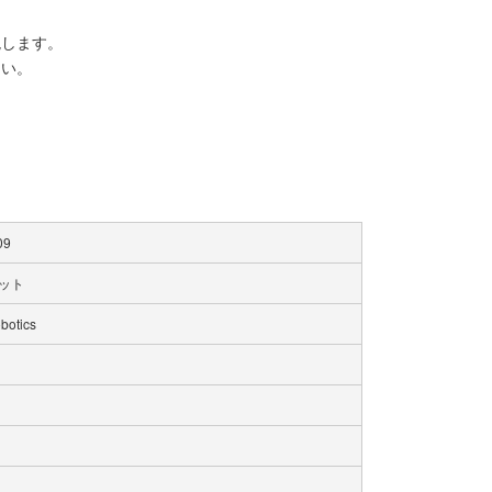
現します。
さい。
09
ット
obotics