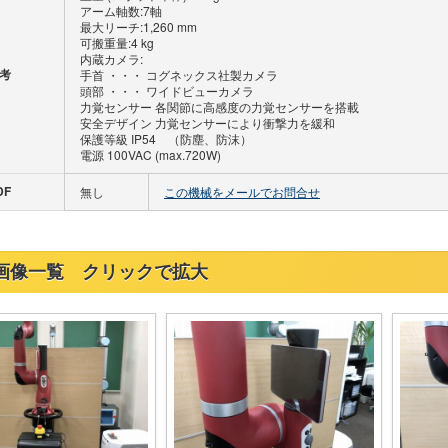
アーム軸数:7軸
最大リーチ:1,260 mm
可搬重量:4 kg
内蔵カメラ:
考
手首 ・・・ コグネックス社製カメラ
頭部 ・・・ ワイドビューカメラ
力覚センサー 各関節に高感度の力覚センサーを搭載
安全デザイン 力覚センサーにより衝撃力を緩和
保護等級 IP54 （防塵、防沫）
電源 100VAC (max.720W)
DF
無し
この機械をメールでお問合せ
画像一覧 クリックで拡大