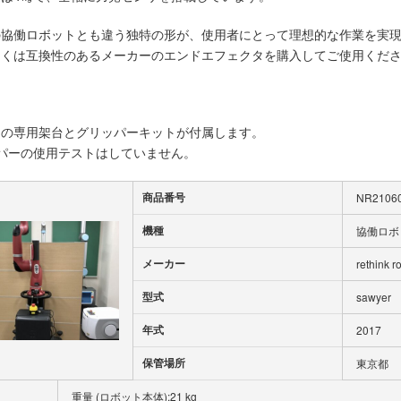
の協働ロボットとも違う独特の形が、使用者にとって理想的な作業を実
しくは互換性のあるメーカーのエンドエフェクタを購入してご使用くだ
ーの専用架台とグリッパーキットが付属します。
パーの使用テストはしていません。
商品番号
NR2106
機種
協働ロボ
メーカー
rethink r
型式
sawyer
年式
2017
保管場所
東京都
重量 (ロボット本体):21 kg