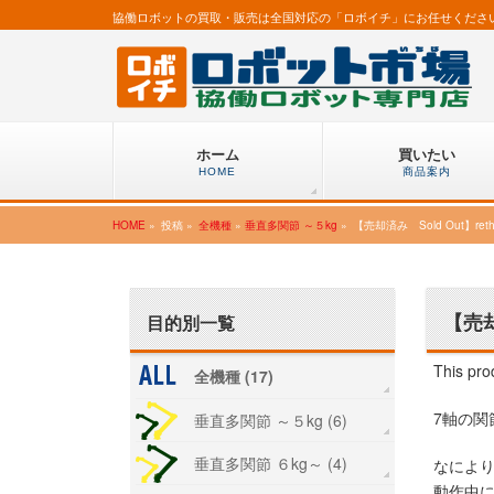
協働ロボットの買取・販売は全国対応の「ロボイチ」にお任せくださ
ホーム
買いたい
HOME
商品案内
HOME
»
投稿 »
全機種
»
垂直多関節 ～５kg
»
【売却済み Sold Out】rethi
【売却
目的別一覧
This pro
全機種 (17)
7軸の関
垂直多関節 ～５kg (6)
垂直多関節 ６kg～ (4)
なによ
動作中