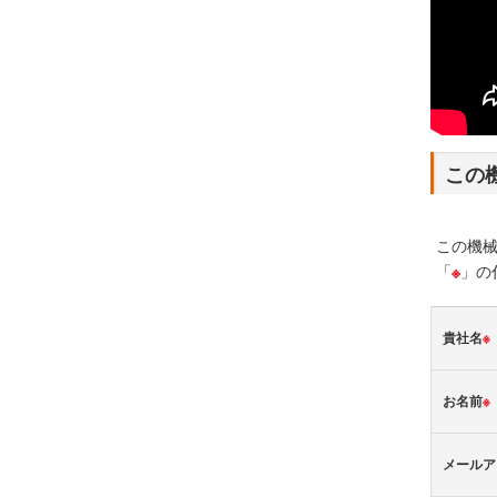
この
この機
「
※
」の
貴社名
※
お名前
※
メールア