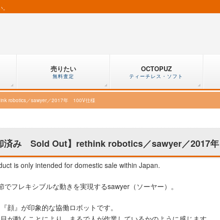
い。
売りたい
OCTOPUZ
無料査定
ティーチレス・ソフト
nk robotics／sawyer／2017年 100V仕様
済み Sold Out】rethink robotics／sawyer／201
duct is only intended for domestic sale within Japan.
節でフレキシブルな動きを実現するsawyer（ソーヤー）。
り『顔』が印象的な協働ロボットです。
に目が動くことにより、まるで人が作業しているかのように感じます。