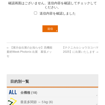
確認画面はございません。送信内容を確認してチェックして
ください。
送信内容を確認しました
←
【展示会出展のお知らせ】高機能
【テクニカルショウヨコハマ
素材Week Photonix 出展 幕張メッ
2025】に出展いたします
→
セ
目的別一覧
全機種 (18)
垂直多関節 ～５kg (6)