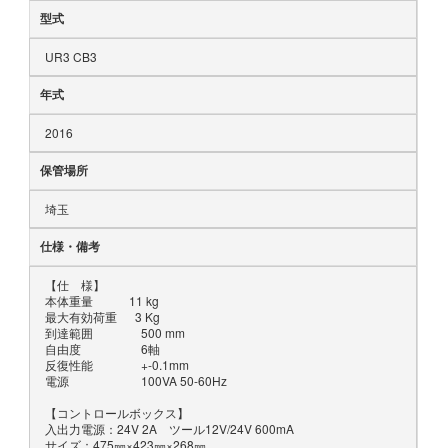
型式
UR3 CB3
年式
2016
保管場所
埼玉
仕様・備考
【仕 様】
本体重量 11 kg
最大有効荷重 3 Kg
到達範囲 500 mm
自由度 6軸
反復性能 +-0.1mm
電源 100VA 50-60Hz
【コントロールボックス】
入出力電源：24V 2A ツール12V/24V 600mA
サイズ：475㎜×423㎜×268㎜