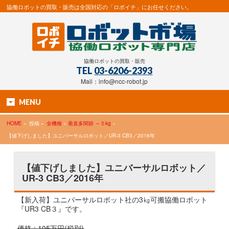
協働ロボットの買取・販売は全国対応の「ロボイチ」にお任せください。
協働ロボットの買取・販売
TEL
03-6206-2393
Mail：info@ncc-robot.jp
MENU
HOME
»
投稿 »
全機種
»
垂直多関節 ～５kg
»
【値下げしました】ユニバーサルロボット／UR-3 CB3／2016年
【値下げしました】ユニバーサルロボット／
UR-3 CB3／2016年
【新入荷】ユニバーサルロボット社の3㎏可搬協働ロボット
『UR3 CB３』です。
価格 : 105万円(税別)