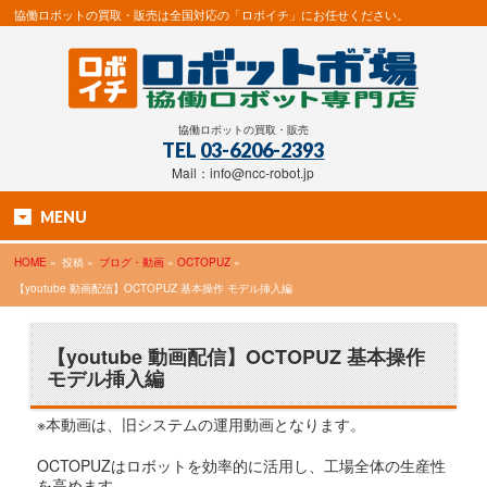
協働ロボットの買取・販売は全国対応の「ロボイチ」にお任せください。
協働ロボットの買取・販売
TEL
03-6206-2393
Mail：info@ncc-robot.jp
MENU
HOME
»
投稿 »
ブログ・動画
»
OCTOPUZ
»
【youtube 動画配信】OCTOPUZ 基本操作 モデル挿入編
【youtube 動画配信】OCTOPUZ 基本操作
モデル挿入編
※本動画は、旧システムの運用動画となります。
OCTOPUZはロボットを効率的に活用し、工場全体の生産性
を高めます。