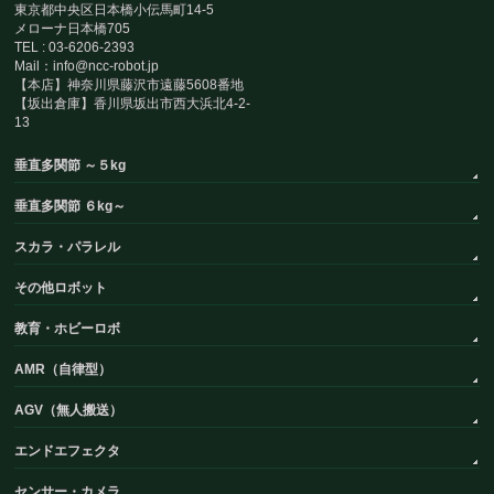
東京都中央区日本橋小伝馬町14-5
メローナ日本橋705
TEL : 03-6206-2393
Mail：info@ncc-robot.jp
【本店】神奈川県藤沢市遠藤5608番地
【坂出倉庫】香川県坂出市西大浜北4-2-
13
垂直多関節 ～５kg
垂直多関節 ６kg～
スカラ・パラレル
その他ロボット
教育・ホビーロボ
AMR（自律型）
AGV（無人搬送）
エンドエフェクタ
センサー・カメラ