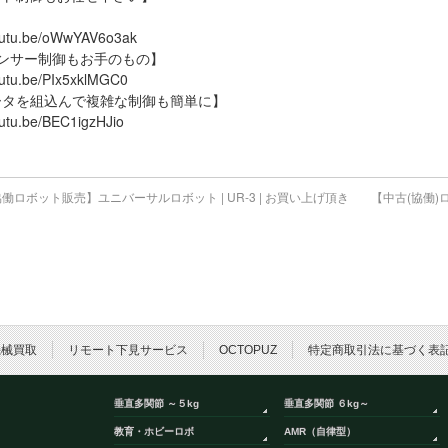
youtu.be/oWwYAV6o3ak
ンサー制御もお手のもの】
youtu.be/PIx5xklMGC0
ータを組込んで複雑な制御も簡単に】
outu.be/BEC1igzHJio
働ロボット販売】ユニバーサルロボット | UR-3 | お買い上げ頂き
【中古(協働
機械買取
リモート下見サービス
OCTOPUZ
特定商取引法に基づく表
垂直多関節 ～５kg
垂直多関節 ６kg～
教育・ホビーロボ
AMR（自律型）