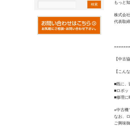
もっと
株式会
代表取締
======
【中古
【こん
■既に
■ロボ
■修理に
※中古機
なお、
ご興味