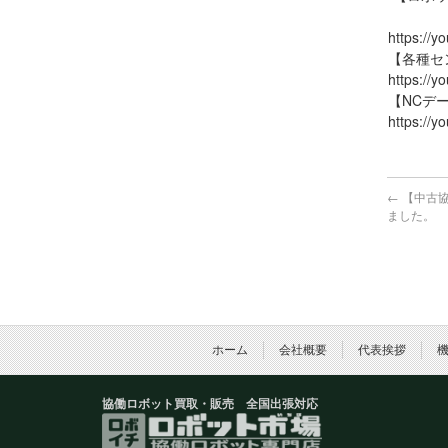
https://
【各種セ
https://
【NCデ
https://y
←
【中古協
ました。
ホーム
会社概要
代表挨拶
協働ロボット買取・販売 全国出張対応