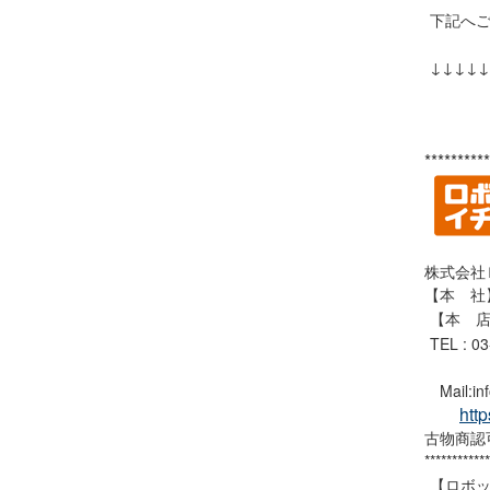
下記へ
↓↓↓↓↓
**********
株式会社
【本 社】
【本 店
TEL : 0
Mail:inf
http
古物商認可
************
【ロボ