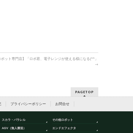
)ロボット専門店】「ロボ君、電子レンジが使える様になる(^^」
→
PAGETOP
記
プライバシーポリシー
お問合せ
スカラ・パラレル
その他ロボット
AGV（無人搬送）
エンドエフェクタ