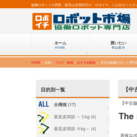
協働ロボットの買取・販売は全国対応の「ロボイチ」にお任せくださ
ホーム
買いたい
HOME
商品案内
HOME
»
投稿 »
ブログ・動画
»
おすすめ動画
»
【中古(協働)ロボット専
【中
目的別一覧
【中古
全機種 (17)
The 
垂直多関節 ～５kg (6)
垂直多関節 ６kg～ (4)
居候ロボ