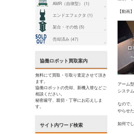
AMR（自律型） (1)
【動画
エンドエフェクタ (1)
架台・その他 (5)
売却済み (47)
協働ロボット買取案内
無料にて買取・引取り査定させて頂き
ます。
アーム
協働ロボットの売却、新機入替などご
システ
相談ください。
秘密厳守、親切・丁寧にお応えしま
なので
す。
やらせ
如何で
サイト内ワード検索