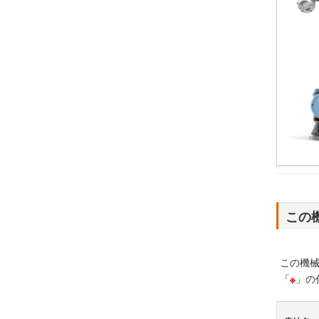
この
この機
「
※
」の