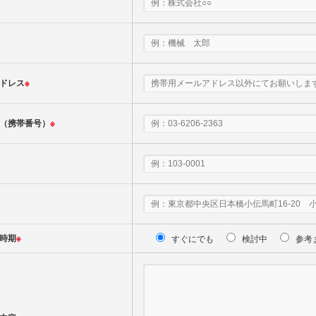
ドレス
※
（携帯番号）
※
時期
※
すぐにでも
検討中
参考