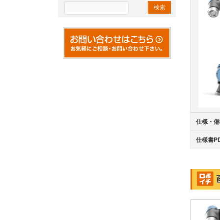
仕様・備
仕様書P