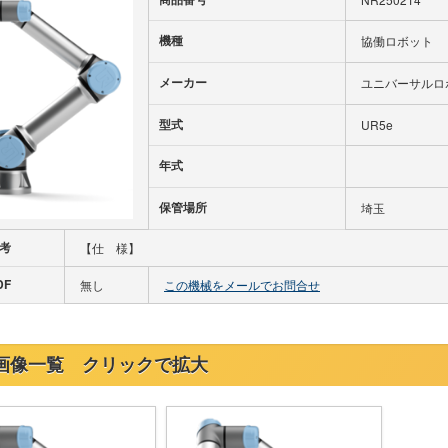
機種
協働ロボット
メーカー
ユニバーサルロ
型式
UR5e
年式
保管場所
埼玉
考
【仕 様】
DF
無し
この機械をメールでお問合せ
画像一覧 クリックで拡大