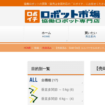
協働ロボットの買取・販売は全国対応の「ロボイチ」にお任せくださ
ホーム
買いたい
HOME
商品案内
HOME
»
投稿 »
売却済み
»
【売却済み Sold Out】ユニバーサルロボット／
【売却
目的別一覧
全機種 (17)
垂直多関節 ～５kg (6)
垂直多関節 ６kg～ (4)