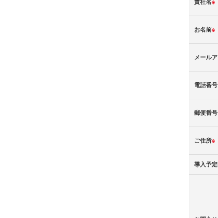
貴社名
※
お名前
※
メールア
電話番号
郵便番号
ご住所
※
導入予定