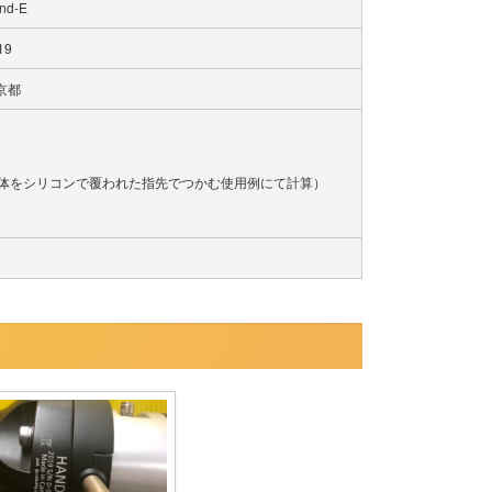
nd-E
19
京都
物体をシリコンで覆われた指先でつかむ使用例にて計算）