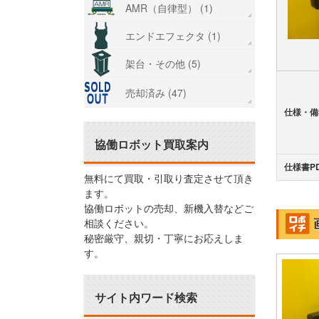
AMR（自律型） (1)
エンドエフェクタ (1)
架台・その他 (5)
売却済み (47)
仕様・備
協働ロボット買取案内
仕様書P
無料にて買取・引取り査定させて頂き
ます。
協働ロボットの売却、新機入替などご
相談ください。
秘密厳守、親切・丁寧にお応えしま
す。
サイト内ワード検索