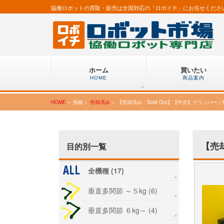
協働ロボットの買取・販売は全国対応の「ロボイチ」にお任せくださ
ホーム
買いたい
HOME
商品案内
HOME
»
投稿 »
売却済み
»
【売却済み Sold Out】【中古】グリッパー／RO
【売却
目的別一覧
全機種 (17)
垂直多関節 ～５kg (6)
垂直多関節 ６kg～ (4)