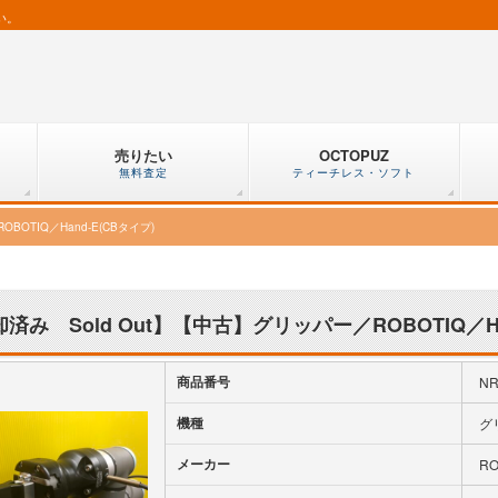
い。
売りたい
OCTOPUZ
無料査定
ティーチレス・ソフト
BOTIQ／Hand-E(CBタイプ)
済み Sold Out】【中古】グリッパー／ROBOTIQ／Ha
商品番号
NR
機種
グ
メーカー
RO