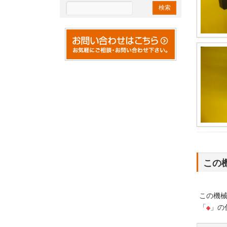
この
この機
「
※
」の