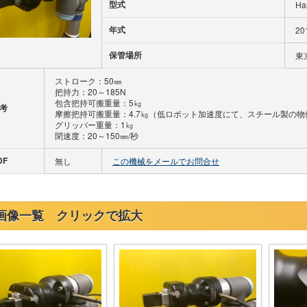
型式
Ha
年式
20
保管場所
東
ストローク：50㎜
把持力：20～185N
包含把持可搬重量：5㎏
考
摩擦把持可搬重量：4.7㎏（低ロボット加速度にて、スチール製の
グリッパー重量：1㎏
閉速度：20～150㎜/秒
DF
無し
この機械をメールでお問合せ
画像一覧 クリックで拡大