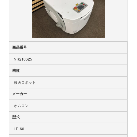
商品番号
NR210625
機種
搬送ロボット
メーカー
オムロン
型式
LD-60