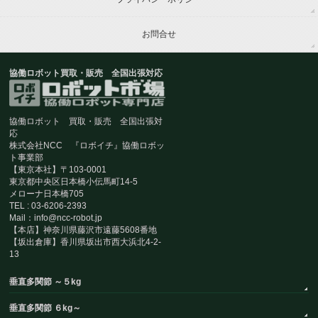
お問合せ
協働ロボット買取・販売 全国出張対応
協働ロボット 買取・販売 全国出張対
応
株式会社NCC 『ロボイチ』協働ロボッ
ト事業部
【東京本社】〒103-0001
東京都中央区日本橋小伝馬町14-5
メローナ日本橋705
TEL : 03-6206-2393
Mail：info@ncc-robot.jp
【本店】神奈川県藤沢市遠藤5608番地
【坂出倉庫】香川県坂出市西大浜北4-2-
13
垂直多関節 ～５kg
垂直多関節 ６kg～