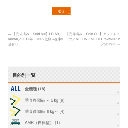
←
【売却済み Sold out】LD-60／
【売却済み Sold Out】アシストス
omron／2017年 100V仕様 ※在庫3
ーツ／ATOUN／MODEL Y/AWN-12
台有り
／2019年
→
目的別一覧
全機種 (18)
垂直多関節 ～５kg (6)
垂直多関節 ６kg～ (4)
AMR（自律型） (1)