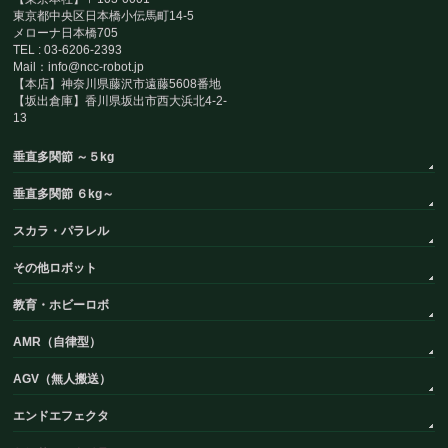
東京都中央区日本橋小伝馬町14-5
メローナ日本橋705
TEL : 03-6206-2393
Mail：info@ncc-robot.jp
【本店】神奈川県藤沢市遠藤5608番地
【坂出倉庫】香川県坂出市西大浜北4-2-
13
垂直多関節 ～５kg
垂直多関節 ６kg～
スカラ・パラレル
その他ロボット
教育・ホビーロボ
AMR（自律型）
AGV（無人搬送）
エンドエフェクタ