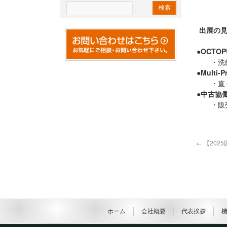
出展の
●
OCTO
・洗練
●
Multi-P
・直ぐ
●
中古協
・販売 
←
【202
ホーム
会社概要
代表挨拶