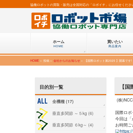
協働ロボットの買取・販売は全国対応の「ロボイチ」にお任せくださ
ホーム
買いたい
HOME
商品案内
HOME
»
投稿 »
会社からのお知らせ
»
【国際ロボット展2025 】開幕です
【国
目的別一覧
(株)N
全機種 (17)
国際ロボ
垂直多関節 ～５kg (6)
今回は「
垂直多関節 ６kg～ (4)
お時間ご
https: