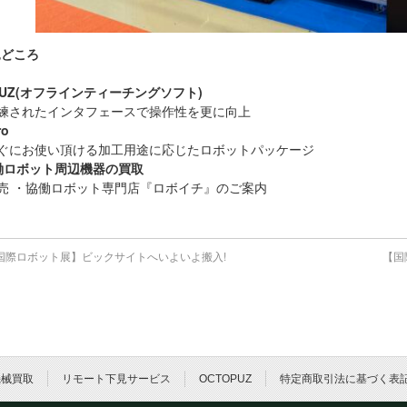
見どころ
PUZ(オフラインティーチングソフト)
されたインタフェースで操作性を更に向上
ro
にお使い頂ける加工用途に応じたロボットパッケージ
働ロボット周辺機器の買取
・協働ロボット専門店『ロボイチ』のご案内
5国際ロボット展】ビックサイトへいよいよ搬入!
【国
機械買取
リモート下見サービス
OCTOPUZ
特定商取引法に基づく表