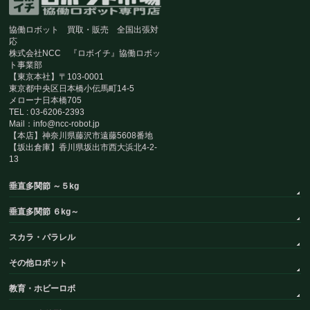
協働ロボット 買取・販売 全国出張対
応
株式会社NCC 『ロボイチ』協働ロボッ
ト事業部
【東京本社】〒103-0001
東京都中央区日本橋小伝馬町14-5
メローナ日本橋705
TEL : 03-6206-2393
Mail：info@ncc-robot.jp
【本店】神奈川県藤沢市遠藤5608番地
【坂出倉庫】香川県坂出市西大浜北4-2-
13
垂直多関節 ～５kg
垂直多関節 ６kg～
スカラ・パラレル
その他ロボット
教育・ホビーロボ